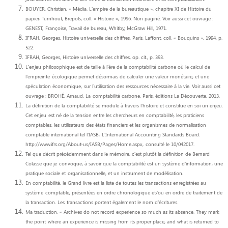
BOUYER, Christian, « Média. L’empire de la bureautique », chapitre XI de Histoire du
papier,
Turnhout, Brepols, coll. « Histoire », 1996. Non paginé. Voir aussi cet ouvrage :
GENEST,
Françoise, Travail de bureau, Whitby, McGraw Hill, 1971.
IFRAH, Georges, Histoire universelle des chiffres, Paris, Laffont, coll. « Bouquins », 1994, p.
522.
IFRAH, Georges, Histoire universelle des chiffres, op. cit., p. 393.
L’enjeu philosophique est de taille à l’ère de la comptabilité carbone où le calcul de
l’empreinte
écologique permet désormais de calculer une valeur monétaire, et une
spéculation économique,
sur l’utilisation des ressources nécessaire à la vie. Voir aussi cet
ouvrage : BROHÉ, Arnaud, La
comptabilité carbone, Paris, éditions La Découverte, 2013.
La définition de la comptabilité se module à travers l’histoire et constitue en soi un enjeu.
Cet enjeu
est né de la tension entre les chercheurs en comptabilité, les praticiens
comptables, les utilisateurs
des états financiers et les organismes de normalisation
comptable international tel l’IASB,
L’International Accounting Standards Board.
http://www.ifrs.org/About-us/IASB/Pages/Home.aspx,
consulté le 10/042017.
Tel que décrit précédemment dans le mémoire, c’est plutôt la définition de Bernard
Colasse que je
convoque, à savoir que la comptabilité est un système d’information, une
pratique sociale et
organisationnelle, et un instrument de modélisation.
En comptabilité, le Grand livre est la liste de toutes les transactions enregistrées au
système
comptable, présentées en ordre chronologique et/ou en ordre de traitement de
la transaction. Les
transactions portent également le nom d’écritures.
Ma traduction. « Archives do not record experience so much as its absence. They mark
the point
where an experience is missing from its proper place, and what is returned to