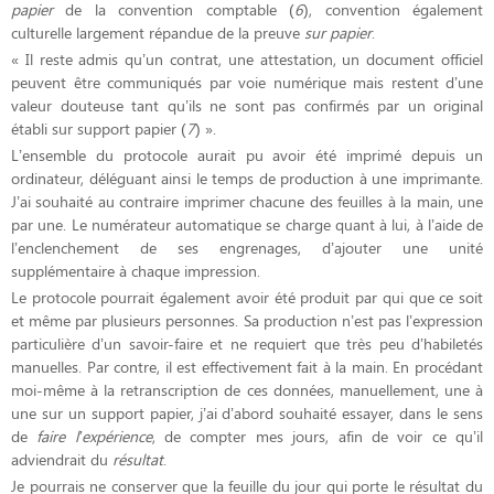
papier
de la convention comptable (
6
), convention également
culturelle largement répandue de la preuve
sur papier
.
« Il reste admis qu’un contrat, une attestation, un document officiel
peuvent être communiqués par voie numérique mais restent d’une
valeur douteuse tant qu’ils ne sont pas confirmés par un original
établi sur support papier (
7
) ».
L’ensemble du protocole aurait pu avoir été imprimé depuis un
ordinateur, déléguant ainsi le temps de production à une imprimante.
J’ai souhaité au contraire imprimer chacune des feuilles à la main, une
par une. Le numérateur automatique se charge quant à lui, à l’aide de
l’enclenchement de ses engrenages, d’ajouter une unité
supplémentaire à chaque impression.
Le protocole pourrait également avoir été produit par qui que ce soit
et même par plusieurs personnes. Sa production n’est pas l’expression
particulière d’un savoir-faire et ne requiert que très peu d’habiletés
manuelles. Par contre, il est effectivement fait à la main. En procédant
moi-même à la retranscription de ces données, manuellement, une à
une sur un support papier, j’ai d’abord souhaité essayer, dans le sens
de
faire l’expérience
, de compter mes jours, afin de voir ce qu’il
adviendrait du
résultat
.
Je pourrais ne conserver que la feuille du jour qui porte le résultat du