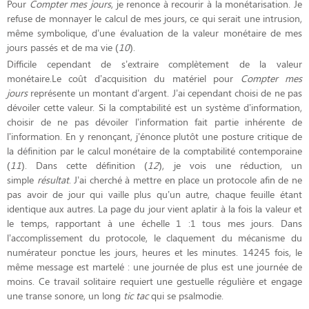
Pour
Compter mes jours
, je renonce à recourir à la monétarisation. Je
refuse de monnayer le calcul de mes jours, ce qui serait une intrusion,
même symbolique, d’une évaluation de la valeur monétaire de mes
jours passés et de ma vie (
10
).
Difficile cependant de s’extraire complètement de la valeur
monétaire.Le coût d’acquisition du matériel pour
Compter mes
jours
représente un montant d’argent. J’ai cependant choisi de ne pas
dévoiler cette valeur. Si la comptabilité est un système d’information,
choisir de ne pas dévoiler l’information fait partie inhérente de
l’information. En y renonçant, j’énonce plutôt une posture critique de
la définition par le calcul monétaire de la comptabilité contemporaine
(
11
). Dans cette définition (
12
), je vois une réduction, un
simple
résultat
. J’ai cherché à mettre en place un protocole afin de ne
pas avoir de jour qui vaille plus qu’un autre, chaque feuille étant
identique aux autres. La page du jour vient aplatir à la fois la valeur et
le temps, rapportant à une échelle 1 :1 tous mes jours. Dans
l’accomplissement du protocole, le claquement du mécanisme du
numérateur ponctue les jours, heures et les minutes. 14245 fois, le
même message est martelé : une journée de plus est une journée de
moins. Ce travail solitaire requiert une gestuelle régulière et engage
une transe sonore, un long
tic tac
qui se psalmodie.