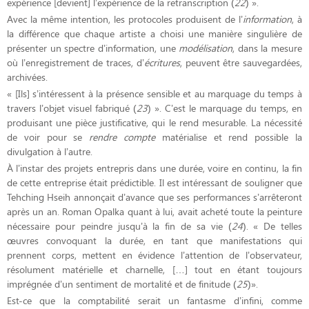
expérience [devient] l’expérience de la retranscription (
22
) ».
Avec la même intention, les protocoles produisent de l’
information
, à
la différence que chaque artiste a choisi une manière singulière de
présenter un spectre d’information, une
modélisation
, dans la mesure
où l’enregistrement de traces, d’
écritures
, peuvent être sauvegardées,
archivées.
« [Ils] s’intéressent à la présence sensible et au marquage du temps à
travers l’objet visuel fabriqué (
23
) ». C’est le marquage du temps, en
produisant une pièce justificative, qui le rend mesurable. La nécessité
de voir pour se
rendre compte
matérialise et rend possible la
divulgation à l’autre.
À l’instar des projets entrepris dans une durée, voire en continu, la fin
de cette entreprise était prédictible. Il est intéressant de souligner que
Tehching Hseih annonçait d’avance que ses performances s’arrêteront
après un an. Roman Opalka quant à lui, avait acheté toute la peinture
nécessaire pour peindre jusqu’à la fin de sa vie (
24
). « De telles
œuvres convoquant la durée, en tant que manifestations qui
prennent corps, mettent en évidence l’attention de l’observateur,
résolument matérielle et charnelle, […] tout en étant toujours
imprégnée d’un sentiment de mortalité et de finitude (
25
)».
Est-ce que la comptabilité serait un fantasme d’infini, comme