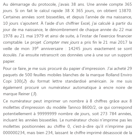
Au démarrage du protocole, j’avais 38 ans. Une année compte 365
jours. Si on fait le calcul rapide 38 X 365 jours, on obtient 13870.
Certaines années sont bissextiles, et depuis l’année de ma naissance,
10 jours s’ajoutent. À l’aide d’un chiffrier Excel, j’ai calculé à partir du
jour de ma naissance, le dénombrement de chaque année du 22 mai
1978 au 21 mai 1979 et ainsi de suite, à l’instar de l’exercice financier
comptable. Le projet
Compter mes jours
a pris fin le 21 mai 2017 la
e
veille de mon 39
anniversaire : 14245 jours exactement se sont
écoulés. J’ai ensuite retranscrit ces données une à une sur un support
papier.
Pour ce faire, je me suis procuré du papier d’impression. J’ai acheté 29
paquets de 500 feuilles mobiles blanches de la marque Rolland Enviro
Copi 100(
2
) du format lettre standardisé américain. Je me suis
également procuré un numérateur automatique à encre noire de
marque Reiner (
3
).
Ce numérateur peut imprimer un nombre à 8 chiffres grâce aux 8
mollettes d’impression du modèle Tannco B600/2, ce qui correspond
potentiellement à 99999999 nombre de jours, soit 273 784 années,
incluant les années bissextiles. Le numérateur choisi n’imprime pas les
mollettes positionnées au chiffre 0, c’est-à-dire qu’il n’imprime pas
000000234, mais bien 234, laissant le chiffre imprimé désassocié de la