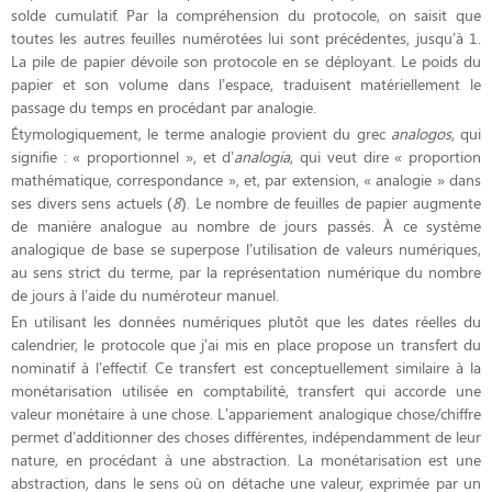
solde cumulatif. Par la compréhension du protocole, on saisit que
toutes les autres feuilles numérotées lui sont précédentes, jusqu’à 1.
La pile de papier dévoile son protocole en se déployant. Le poids du
papier et son volume dans l’espace, traduisent matériellement le
passage du temps en procédant par analogie.
Étymologiquement, le terme analogie provient du grec
analogos
, qui
signifie : « proportionnel », et d’
analogia
, qui veut dire « proportion
mathématique, correspondance », et, par extension, « analogie » dans
ses divers sens actuels (
8
). Le nombre de feuilles de papier augmente
de manière analogue au nombre de jours passés. À ce système
analogique de base se superpose l’utilisation de valeurs numériques,
au sens strict du terme, par la représentation numérique du nombre
de jours à l’aide du numéroteur manuel.
En utilisant les données numériques plutôt que les dates réelles du
calendrier, le protocole que j’ai mis en place propose un transfert du
nominatif à l’effectif. Ce transfert est conceptuellement similaire à la
monétarisation utilisée en comptabilité, transfert qui accorde une
valeur monétaire à une chose. L’appariement analogique chose/chiffre
permet d’additionner des choses différentes, indépendamment de leur
nature, en procédant à une abstraction. La monétarisation est une
abstraction, dans le sens où on détache une valeur, exprimée par un