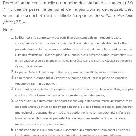
l’interprétation conceptuelle du principe de continuité le suggère (
26
)
? « L’idée de passer le temps et de ne pas donner de
résultat
, c’est
vraiment essentiel et c’est si difficile à exprimer.
Something else take
place
(
27
) ».
Notes :
Le Bilan est une composante des états financiers standards qui fondent le cadre
conceptuel de la
comptabilité. Le Bilan décrit la situation à une date donnée. Le Bilan
présente toujours l’information
cumulative depuis la date de fondation, contrairement à
l’État des résultats ou l’État des produits et
charges, qui présente plutôt l’information à la
fin de chaque exercice financier annuels. Enchâssé
dans le Bilan, le Résultat de l’exercice
s’y cumule également.
Le papier Rolland Enviro Copi 100 est composé de fibre 100% post-consommation.
Le numérateur Tannco B600/2 imprime à l’encre noire et utilise la police de caractère
Antique de
5,5 mm de hauteur.
Les chemises et les boîtes de rangement ont été achetées chez Bureau en Gros, le papier
à la
Coop Zone Université Laval et le numérateur chez Estampe Ray.
Je décris ainsi ma démarche : Le papier est convoqué dans mon travail de sculpteure en
un choix
artistique et un engagement personnel qui se poursuit encore aujourd’hui. Par
une recherche
poétique de la matière, je questionne la notion de pérennité et l’acte de
laisser sa trace. Mes
oeuvres présentent une réflexion matérielle de l’impermanence,
métaphore de notre propre
existence.
Enchâssée dans le cycle comptable, l’inscription des transactions provenant des pièces
justificatives constitue le lien entre la transaction financière et sa comptabilisation.