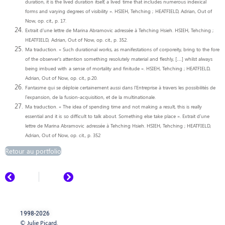
duration, it is the lived duration itself, a lived
time that includes numerous indexical
forms and varying degrees of visibility ». HSIEH, Tehching ;
HEATFIELD, Adrian, Out of
Now, op. cit., p. 17.
Extrait d’une lettre de Marina Abramovic adressée à Tehching Hsieh. HSIEH, Tehching ;
HEATFIELD,
Adrian, Out of Now, op. cit., p. 352.
Ma traduction. « Such durational works, as manifestations of corporeity, bring to the fore
of the observer’s attention something resolutely material and fleshly, […] whilst always
being imbued with
a sense of mortality and finitude ». HSIEH, Tehching ; HEATFIELD,
Adrian, Out of Now, op. cit., p.20.
Fantasme qui se déploie certainement aussi dans l’Entreprise à travers les possibilités de
l’expansion, de la fusion-acquisition, et de la multinationale.
Ma traduction. « The idea of spending time and not making a result, this is really
essential and it is
so difficult to talk about. Something else take place ». Extrait d’une
lettre de Marina Abramovic
adressée à Tehching Hsieh. HSIEH, Tehching ; HEATFIELD,
Adrian, Out of Now, op. cit., p. 352
Retour au portfolio
1998-2026
© Julie Picard.