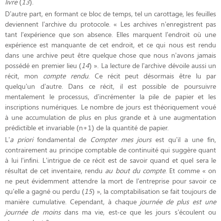
livre
(
13
).
D’autre part, en formant ce bloc de temps, tel un carottage, les feuilles
deviennent l’archive du protocole. « Les archives n’enregistrent pas
tant l’expérience que son absence. Elles marquent l’endroit où une
expérience est manquante de cet endroit, et ce qui nous est rendu
dans une archive peut être quelque chose que nous n’avons jamais
possédé en premier lieu (
14
) ». La lecture de l’archive dévoile aussi un
récit, mon
compte rendu
. Ce récit peut désormais être lu par
quelqu’un d’autre. Dans ce récit, il est possible de poursuivre
mentalement le processus, d’incrémenter la pile de papier et les
inscriptions numériques. Le nombre de jours est théoriquement voué
à une accumulation de plus en plus grande et à une augmentation
prédictible et invariable (n+1) de la quantité de papier.
L’
a
priori
fondamental de
Compter mes jours
est qu’il a une fin,
contrairement au principe comptable de continuité qui suggère quant
à lui l’infini. L’intrigue de ce récit est de savoir quand et quel sera le
résultat de cet inventaire, rendu
au bout du compte
. Et comme « on
ne peut évidemment attendre la mort de l’entreprise pour savoir ce
qu’elle a gagné ou perdu (
15
) », la comptabilisation se fait toujours de
manière cumulative. Cependant, à chaque
journée de plus est une
journée de moins
dans ma vie, est-ce que les jours s’écoulent ou