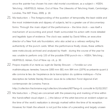
since the
painter has chosen his own vital mortal countdown, as a subject ». HSIEH,
Tehching ; HEATFIELD,
Adrian, Out of Now. The Lifeworks of Tehching Hsieh, Cambridge ;
Londres, The MIT Press, 2009,
p. 18.
Ma traduction. « This foregrounding of the question of temporality, the least visible and
the most
indeterminate and slippery of subjects, led to a greater use of documentary
forms. Through the
main object of the performance – the time clock – was itself a
mechanism of accounting and proof,
Hsieh surrounded his action with more detailed
and legalistic type of evidence. The clock was
sealed by David Milne, an executive
director of a New York arts foundation, who also acted as a
witness verifying the
authenticity of the punch cards. When the performance finally closes, these
artifacts
were meticulously archived and analysed by Hseih : during the course of the year he
was
unable to perform only 133 of the possible 8760 punch-ins ». HSIEH, Tehching ;
HEATFIELD,
Adrian, Out of Now. op. cit., p. 30.
Propos inspirés d’un texte au sujet de Stanley Brouwn : « Fondée sur une
mathématiques
terrestre, l’oeuvre 1000 mm 881 mm 864 mm (1974) se présente quant à
elle comme le lieu de
l’expérience de la transcription du système métrique » Fiche
descriptive de l’artiste Stanley Brouwn
issue de la collection Fond régional d’art
contemporain de Lorraine, France.
http://collection.fraclorraine.org/collection/showtext/607?lang=fr, consulté le 01/02/2017.
Ma traduction. « (They) are concerned with the presencing and marking of time within
the
handcrafted visual object. (…) the labour of the artist become an evident subject as
the time of the
work’s realization is strongly marked within the time of its reception.
However, for Hsieh the artwork
is not just the index of a preceding and largely unseen