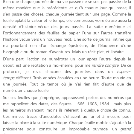
Bien que chaque journée de ma vie passée ne se soit pas passée de la
même manière que la précédente, et qu’à chaque jour qui passe, il
s’en passe des choses, chaque journée tient sur une page. Comme la
feuille aplatit la valeur et le temps, elle compresse, voire écrase aussi la
densité d’histoire vécue des jours passés. La suite numérique et
l’ordonnancement des feuilles de papier l’une sur l’autre transfère
l’histoire vécue vers un nouveau récit. Une sorte de journal intime qui
n’a pourtant rien d’un échange épistolaire, de l’éloquence d’une
biographie ou du roman d’aventures. Mais un récit plat, et linéaire
.
D’une part, l’action de numéroter un jour après l’autre, depuis le
début, est une récitation à moi-même, pour me
rendre compte.
De ce
protocole, je revis chacune des journées dans un
espace-
temps
différent. Trois années écoulées en une heure. Toute ma vie en
une journée. Tout ce temps où je n’ai rien fait d’autre que de
numéroter chaque feuille.
Sur ces feuilles que j’imprègne, apparaissent parfois des numéros qui
me rappellent des dates, des figures …666, 1608, 1984…mais plus
les numéros avancent, moins ils réfèrent à quelque chose de connu.
Ces minces traces d’anecdotes s’effacent au fur et à mesure pour
laisser la place à la suite numérique. Chaque feuille mobile s’ajoute à la
précédente pour construire un improbable ouvrage, un
grand