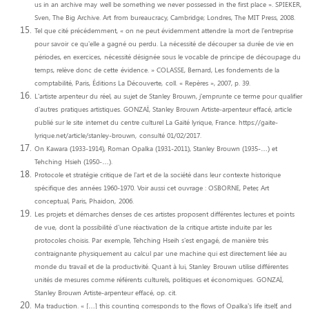
us in an archive may
well be something we never possessed in the first place ». SPIEKER,
Sven, The Big Archive. Art
from bureaucracy, Cambridge; Londres, The MIT Press, 2008.
Tel que cité précédemment, « on ne peut évidemment attendre la mort de l’entreprise
pour savoir
ce qu’elle a gagné ou perdu. La nécessité de découper sa durée de vie en
périodes, en exercices,
nécessité désignée sous le vocable de principe de découpage du
temps, relève donc de cette
évidence. » COLASSE, Bernard, Les fondements de la
comptabilité, Paris, Éditions La Découverte,
coll. « Repères », 2007, p. 39.
L’artiste arpenteur du réel, au sujet de Stanley Brouwn, j’emprunte ce terme pour qualifier
d’autres
pratiques artistiques. GONZAÏ, Stanley Brouwn Artiste-arpenteur effacé, article
publié sur le site
internet du centre culturel La Gaïté lyrique, France. https://gaite-
lyrique.net/article/stanley-brouwn,
consulté 01/02/2017.
On Kawara (1933-1914), Roman Opalka (1931-2011), Stanley Brouwn (1935-…) et
Tehching
Hsieh (1950-…).
Protocole et stratégie critique de l’art et de la société dans leur contexte historique
spécifique des
années 1960-1970. Voir aussi cet ouvrage : OSBORNE, Peter, Art
conceptual, Paris, Phaidon,
2006.
Les projets et démarches denses de ces artistes proposent différentes lectures et points
de vue,
dont la possibilité d’une réactivation de la critique artiste induite par les
protocoles choisis. Par
exemple, Tehching Hseih s’est engagé, de manière très
contraignante physiquement au calcul par
une machine qui est directement liée au
monde du travail et de la productivité. Quant à lui, Stanley
Brouwn utilise différentes
unités de mesures comme référents culturels, politiques et économiques.
GONZAÏ,
Stanley Brouwn Artiste-arpenteur effacé, op. cit.
Ma traduction. « […] this counting corresponds to the flows of Opalka’s life itself, and