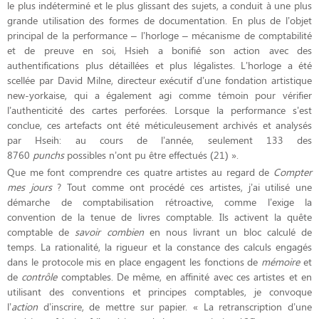
le plus indéterminé et le plus glissant des sujets, a conduit à une plus
grande utilisation des formes de documentation. En plus de l’objet
principal de la performance – l’horloge – mécanisme de comptabilité
et de preuve en soi, Hsieh a bonifié son action avec des
authentifications plus détaillées et plus légalistes. L’horloge a été
scellée par David Milne, directeur exécutif d’une fondation artistique
new-yorkaise, qui a également agi comme témoin pour vérifier
l’authenticité des cartes perforées. Lorsque la performance s’est
conclue, ces artefacts ont été méticuleusement archivés et analysés
par Hseih: au cours de l’année, seulement 133 des
8760
punchs
possibles n’ont pu être effectués (21) ».
Que me font comprendre ces quatre artistes au regard de
Compter
mes jours
? Tout comme ont procédé ces artistes, j’ai utilisé une
démarche de comptabilisation rétroactive, comme l’exige la
convention de la tenue de livres comptable. Ils activent la quête
comptable de
savoir combien
en nous livrant un bloc calculé de
temps. La rationalité, la rigueur et la constance des calculs engagés
dans le protocole mis en place engagent les fonctions de
mémoire
et
de
contrôle
comptables. De même, en affinité avec ces artistes et en
utilisant des conventions et principes comptables, je convoque
l’
action
d’inscrire, de mettre sur papier. « La retranscription d’une