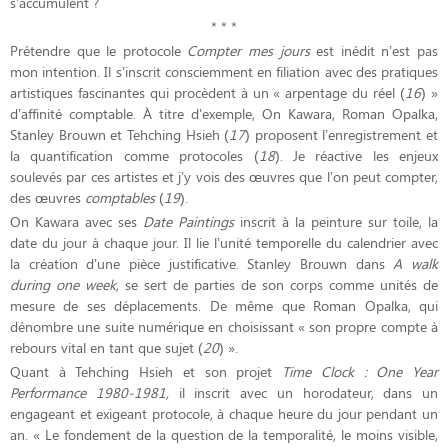
s’accumulent ?
* * *
Prétendre que le protocole
Compter mes jours
est inédit n’est pas
mon intention. Il s’inscrit consciemment en filiation avec des pratiques
artistiques fascinantes qui procèdent à un « arpentage du réel (
16
) »
d’affinité comptable. À titre d’exemple, On Kawara, Roman Opalka,
Stanley Brouwn et Tehching Hsieh (
17
) proposent l’enregistrement et
la quantification comme protocoles (
18
). Je réactive les enjeux
soulevés par ces artistes et j’y vois des œuvres que l’on peut compter,
des œuvres
comptables
(
19
).
On Kawara avec ses
Date Paintings
inscrit à la peinture sur toile, la
date du jour à chaque jour. Il lie l’unité temporelle du calendrier avec
la création d’une pièce justificative. Stanley Brouwn dans
A walk
during one week
, se sert de parties de son corps comme unités de
mesure de ses déplacements. De même que Roman Opalka, qui
dénombre une suite numérique en choisissant « son propre compte à
rebours vital en tant que sujet (
20
) ».
Quant à Tehching Hsieh et son projet
Time Clock
: One Year
Performance 1980-1981,
il inscrit avec un horodateur, dans un
engageant et exigeant protocole, à chaque heure du jour pendant un
an. « Le fondement de la question de la temporalité, le moins visible,